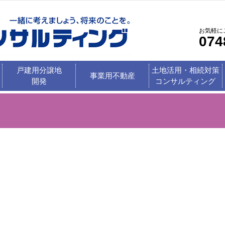
お気軽に
074
戸建用分譲地
土地活用・相続対策
事業用不動産
開発
コンサルティング