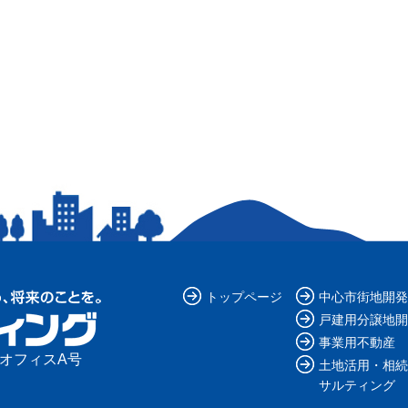
トップページ
中心市街地開発
戸建用分譲地開
事業用不動産
ルオフィスA号
土地活用・相続
サルティング