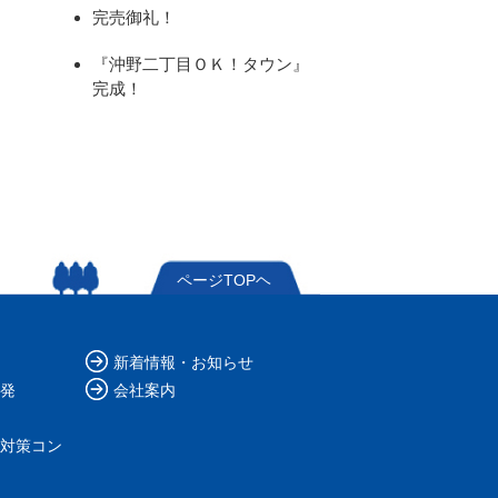
完売御礼！
『沖野二丁目ＯＫ！タウン』
完成！
ページTOPヘ
新着情報・お知らせ
発
会社案内
対策コン