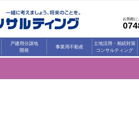
お気軽に
074
戸建用分譲地
土地活用・相続対策
事業用不動産
開発
コンサルティング