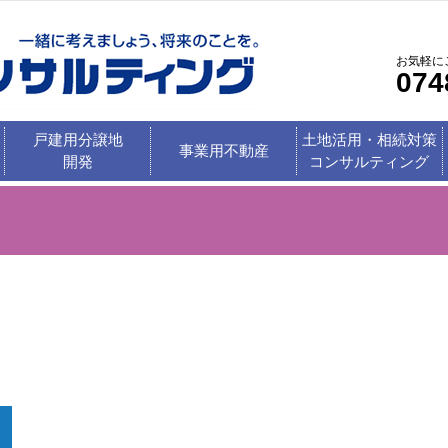
お気軽に
074
戸建用分譲地
土地活用・相続対策
事業用不動産
開発
コンサルティング