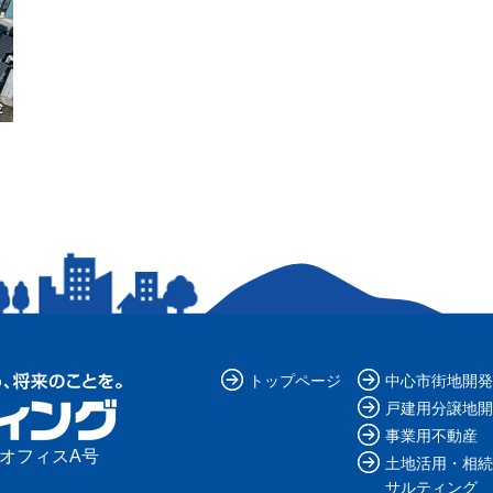
トップページ
中心市街地開発
戸建用分譲地開
事業用不動産
ルオフィスA号
土地活用・相続
サルティング