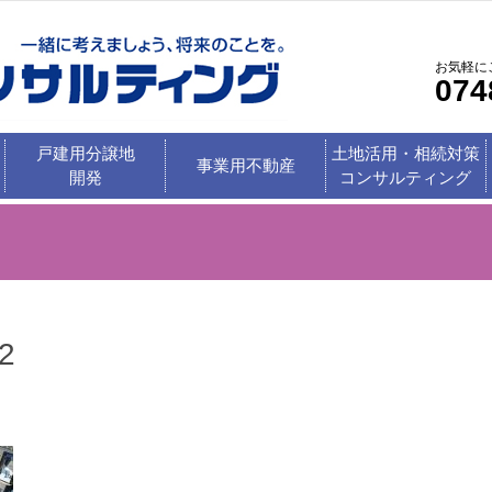
お気軽に
074
戸建用分譲地
土地活用・相続対策
事業用不動産
開発
コンサルティング
2