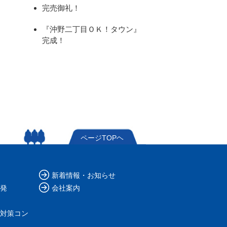
完売御礼！
『沖野二丁目ＯＫ！タウン』
完成！
ページTOPヘ
新着情報・お知らせ
発
会社案内
対策コン