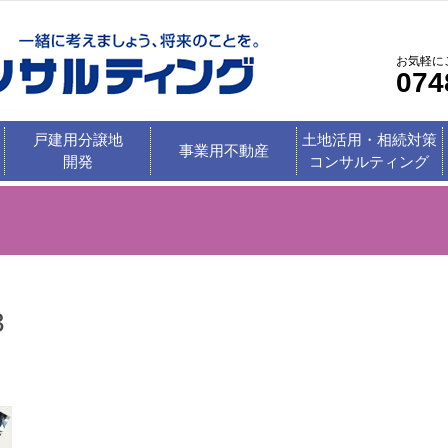
お気軽に
074
戸建用分譲地
土地活用・相続対策
事業用不動産
開発
コンサルティング
3