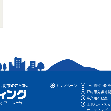
トップページ
中心市街地開発
戸建用分譲地開
事業用不動産
ルオフィスA号
土地活用・相続
サルティング