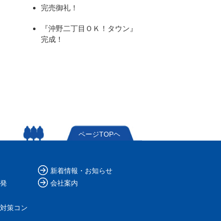
完売御礼！
『沖野二丁目ＯＫ！タウン』
完成！
ページTOPヘ
新着情報・お知らせ
発
会社案内
対策コン