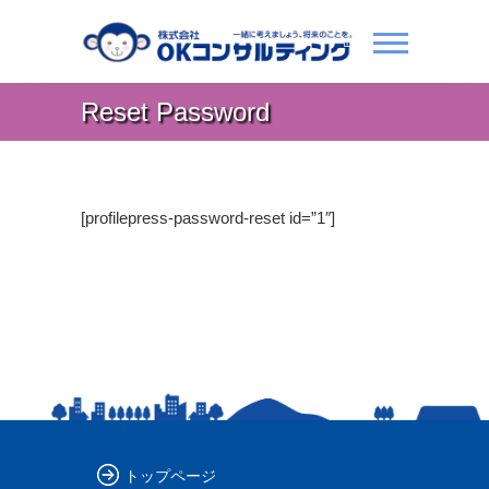
Reset Password
[profilepress-password-reset id=”1″]
トップページ